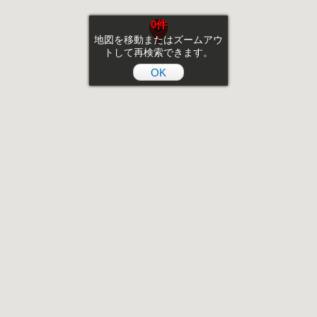
0件
地図を移動またはズームアウ
トして再検索できます。
OK