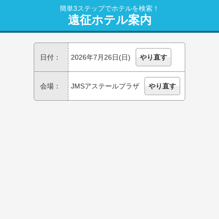
簡単3ステップでホテルを検索！
遠征ホテル案内
日付：
2026年7月26日(日)
やり直す
会場：
JMSアステールプラザ
やり直す